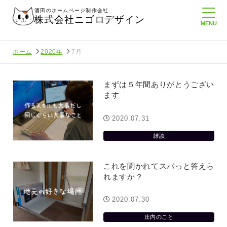
酒田のホームページ制作会社
株式会社ニゴロデザイン
ホーム
2020年
7月
まずは５年間ありがとうござい
ます
2020.07.31
雑談
これを聞かれてスパっと答えら
れますか？
2020.07.30
庄内のこと
んに負けない
メンタルに来る～！想定してたより利