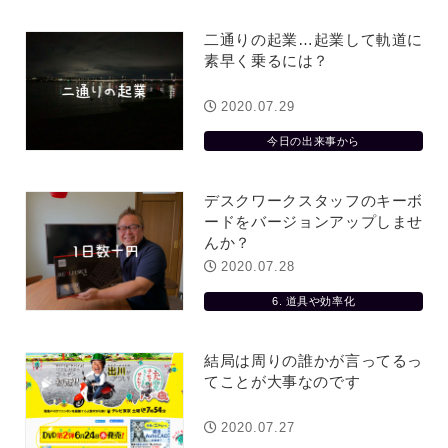
役に立ちたい
益が残らない仕事になってしまって
た…
2026.07.29
二通りの起業…起業して軌道に
素早く乗るには？
2020.07.29
今日の出来事から
デスクワークスタッフのキーボ
ードをバージョンアップしませ
んか？
2020.07.28
6. 道具や効率化
結局は周りの誰かが言ってるっ
てことが大事なのです
2020.07.27