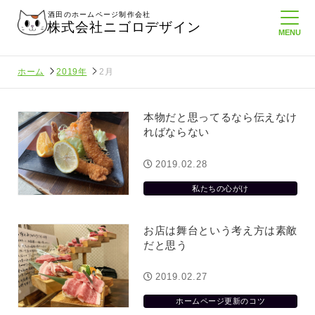
酒田のホームページ制作会社
株式会社ニゴロデザイン
ホーム
2019年
2月
本物だと思ってるなら伝えなけ
ればならない
2019.02.28
私たちの心がけ
お店は舞台という考え方は素敵
だと思う
2019.02.27
ホームページ更新のコツ
んに負けない
メンタルに来る～！想定してたより利