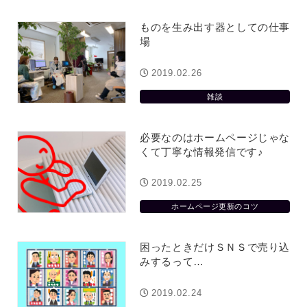
役に立ちたい
益が残らない仕事になってしまって
た…
2026.07.29
ものを生み出す器としての仕事
場
2019.02.26
雑談
必要なのはホームページじゃな
くて丁寧な情報発信です♪
2019.02.25
ホームページ更新のコツ
困ったときだけＳＮＳで売り込
みするって…
2019.02.24