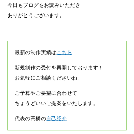
って
って行くときって8～9割方雨なんです
今日もブログをお読みいただき
よね
2026.07.28
ありがとうございます。
最新の制作実績は
こちら
新規制作の受付を再開しております！
お気軽にご相談くださいね。
ご予算やご要望に合わせて
ちょうどいいご提案をいたします。
代表の高橋の
自己紹介