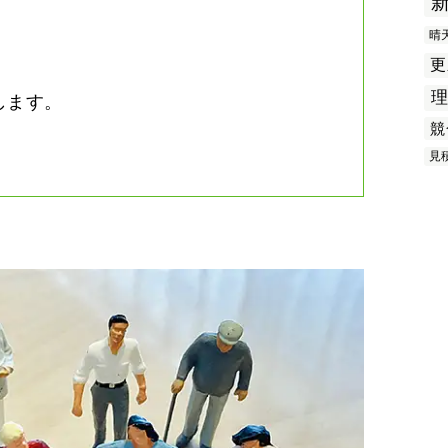
。
晴
更
します。
競
見