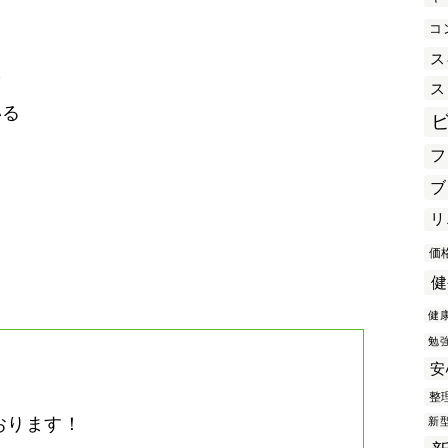
コ
ス
を
ス
いる
フ
ブ
き
リ
価
健
健
勉
安
整
おります！
新