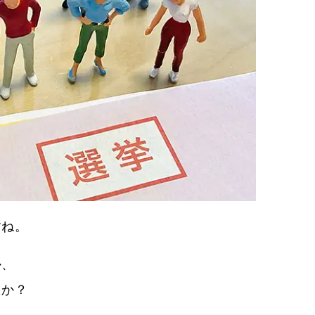
すね。
か、
たか？