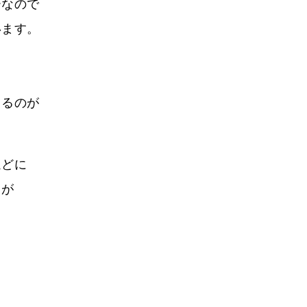
ーなので
います。
てるのが
。
ほどに
うが