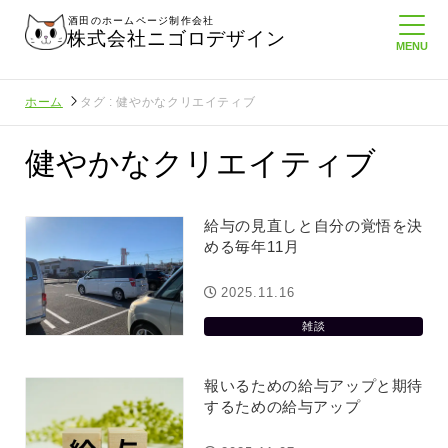
酒田のホームページ制作会社
株式会社ニゴロデザイン
ホーム
タグ : 健やかなクリエイティブ
健やかなクリエイティブ
給与の見直しと自分の覚悟を決
める毎年11月
2025.11.16
雑談
報いるための給与アップと期待
するための給与アップ
ゴロ通信を持
ニゴロ通信８月号が届きました！まも