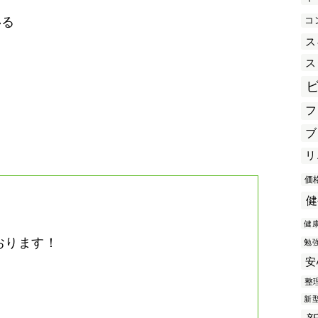
コ
いる
ス
ス
き
フ
ブ
リ
価
健
健
おります！
勉
安
。
整
新