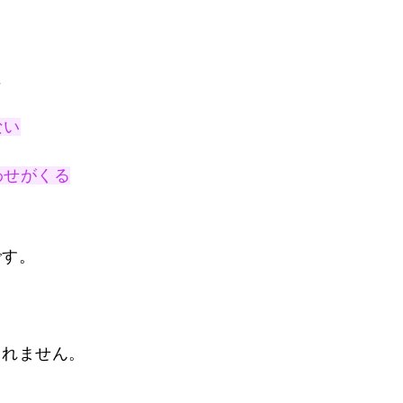
に
ない
わせがくる
です。
されません。