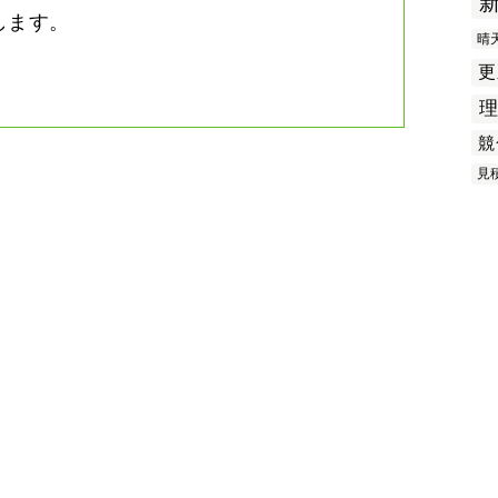
します。
晴
更
競
見