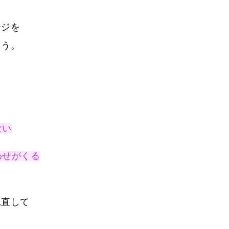
ージを
ょう。
ない
わせがくる
見直して