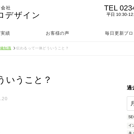
TEL 023
作会社
ロデザイン
平日 10:30-12
作実績
お客様の声
毎日更新ブロ
予備知識
伝わるって一体どういうこと？
ういうこと？
過
.20
SE
イ
を
キ