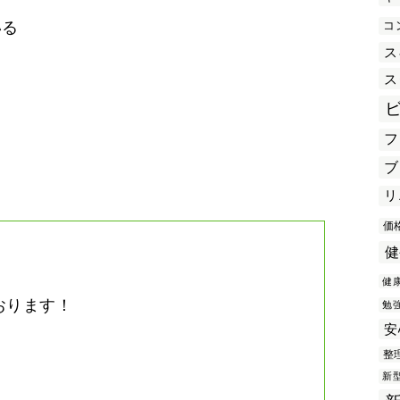
コ
いる
ス
ス
き
フ
ブ
リ
価
健
健
おります！
勉
安
。
整
新