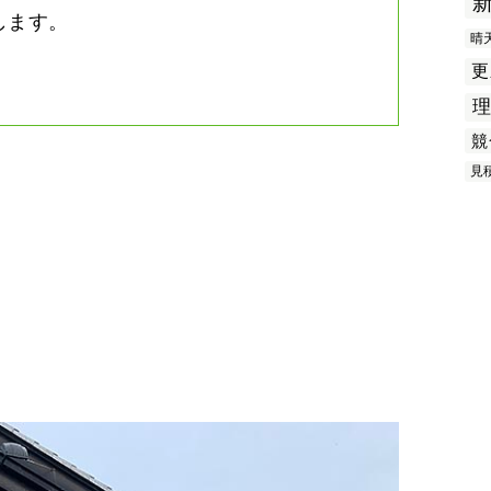
します。
晴
更
競
見