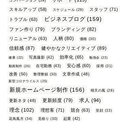
コンバージョン
(39)
スタッフ
(71)
スキルアップ
(58)
スケジュール
(29)
ビジネスブログ
(159)
トラブル
(63)
ファン作り
(79)
ブランディング
(82)
リニューアル
(63)
人柄
(80)
価格
(30)
信頼感
(87)
健やかなクリエイティブ
(89)
効率化
(65)
写真撮影
(42)
健康
(22)
勉強会
(23)
安心感
(60)
在宅勤務
(43)
採用
(31)
動画制作
(26)
改善
(50)
文章作成
(48)
整理整頓
(30)
新型コロナウイルス
(25)
新規ホームページ制作
(156)
晴天の風
(28)
求人
(94)
更新頻度
(79)
更新ネタ
(48)
理念
(102)
理想客
(71)
競合
(63)
笑顔
(33)
起業
(42)
花鳥風月
(34)
見積り
(30)