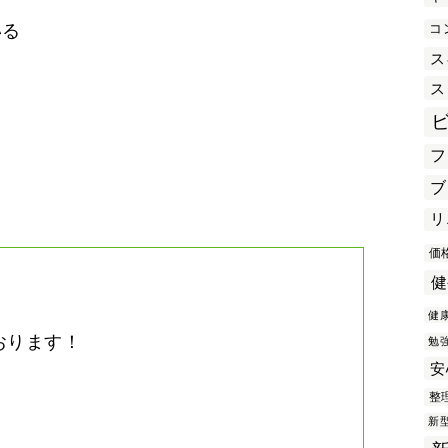
コ
いる
ス
ス
き
フ
ブ
リ
価
健
健
おります！
勉
安
。
整
新