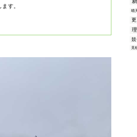
します。
晴
更
競
見