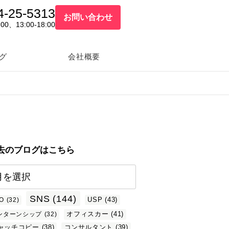
4-25-5313
お問い合わせ
:00、13:00-18:00
グ
会社概要
去のブログはこちら
SNS
(144)
USP
(43)
O
(32)
オフィスカー
(41)
ンターンシップ
(32)
悲し
ージ
ャッチコピー
(38)
コンサルタント
(39)