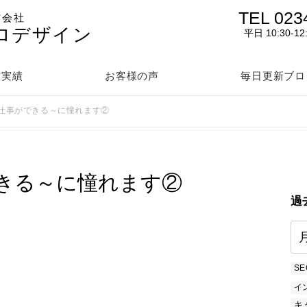
TEL 023
作会社
ロデザイン
平日 10:30-12
作実績
お客様の声
毎日更新ブロ
仕事ができる～に憧れます②
きる～に憧れます②
過
SE
イ
を
キ