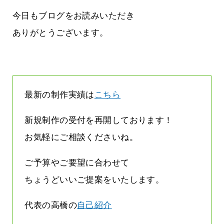
に立ちたい
益が残らない仕事になってしまって
た…
今日もブログをお読みいただき
2026.07.29
ありがとうございます。
最新の制作実績は
こちら
新規制作の受付を再開しております！
お気軽にご相談くださいね。
ご予算やご要望に合わせて
ちょうどいいご提案をいたします。
代表の高橋の
自己紹介