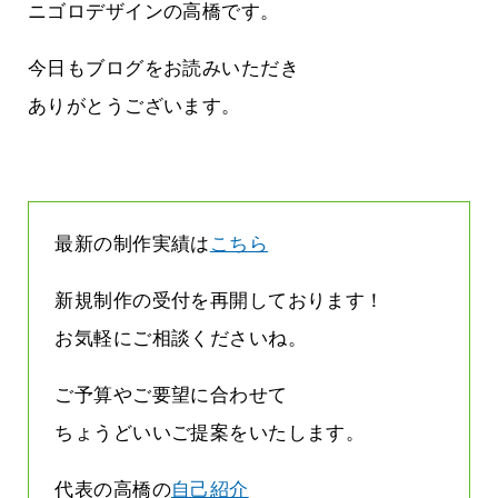
まって
って行くときって8～9割方雨なんです
ニゴロデザインの高橋です。
よね
2026.07.28
今日もブログをお読みいただき
ありがとうございます。
最新の制作実績は
こちら
新規制作の受付を再開しております！
お気軽にご相談くださいね。
ご予算やご要望に合わせて
ちょうどいいご提案をいたします。
代表の高橋の
自己紹介