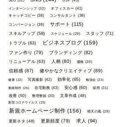
USP
(43)
SEO
(32)
オフィスカー
(41)
インターンシップ
(32)
キャッチコピー
(38)
コンサルタント
(39)
サポート
(115)
コンバージョン
(39)
スタッフ
(71)
スキルアップ
(58)
スケジュール
(29)
ビジネスブログ
(159)
トラブル
(63)
ファン作り
(79)
ブランディング
(82)
リニューアル
(63)
人柄
(80)
価格
(30)
信頼感
(87)
健やかなクリエイティブ
(89)
効率化
(65)
写真撮影
(42)
健康
(22)
勉強会
(23)
安心感
(60)
在宅勤務
(43)
採用
(31)
動画制作
(26)
改善
(50)
文章作成
(48)
整理整頓
(30)
新型コロナウイルス
(25)
新規ホームページ制作
(156)
晴天の風
(28)
求人
(94)
更新頻度
(79)
更新ネタ
(48)