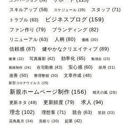
コンバージョン
(39)
スタッフ
(71)
スキルアップ
(58)
スケジュール
(29)
ビジネスブログ
(159)
トラブル
(63)
ファン作り
(79)
ブランディング
(82)
リニューアル
(63)
人柄
(80)
価格
(30)
信頼感
(87)
健やかなクリエイティブ
(89)
効率化
(65)
写真撮影
(42)
健康
(22)
勉強会
(23)
安心感
(60)
在宅勤務
(43)
採用
(31)
動画制作
(26)
改善
(50)
文章作成
(48)
整理整頓
(30)
新型コロナウイルス
(25)
新規ホームページ制作
(156)
晴天の風
(28)
求人
(94)
更新頻度
(79)
更新ネタ
(48)
理念
(102)
理想客
(71)
競合
(63)
笑顔
(33)
起業
(42)
花鳥風月
(34)
見積り
(30)