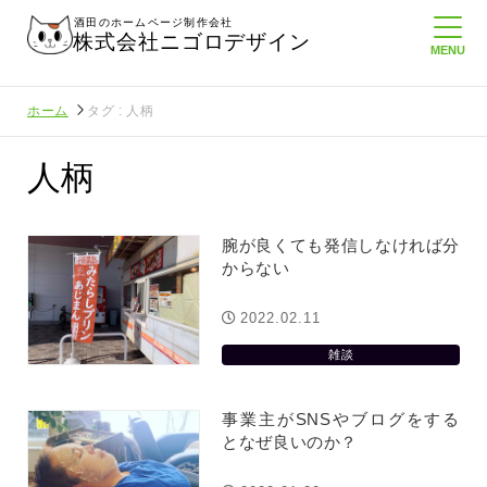
酒田のホームページ制作会社
株式会社ニゴロデザイン
ホーム
タグ : 人柄
人柄
腕が良くても発信しなければ分
からない
2022.02.11
雑談
事業主がSNSやブログをする
となぜ良いのか？
んに負けない
メンタルに来る～！想定してたより利