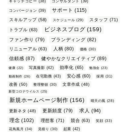
キャッチコピー
(38)
コンサルタント
(39)
サポート
(115)
コンバージョン
(39)
スタッフ
(71)
スキルアップ
(58)
スケジュール
(29)
ビジネスブログ
(159)
トラブル
(63)
ファン作り
(79)
ブランディング
(82)
リニューアル
(63)
人柄
(80)
価格
(30)
信頼感
(87)
健やかなクリエイティブ
(89)
効率化
(65)
写真撮影
(42)
健康
(22)
勉強会
(23)
安心感
(60)
在宅勤務
(43)
採用
(31)
動画制作
(26)
改善
(50)
文章作成
(48)
整理整頓
(30)
新型コロナウイルス
(25)
新規ホームページ制作
(156)
晴天の風
(28)
求人
(94)
更新頻度
(79)
更新ネタ
(48)
理念
(102)
理想客
(71)
競合
(63)
笑顔
(33)
起業
(42)
花鳥風月
(34)
見積り
(30)