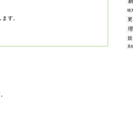
晴
します。
更
競
見
す。