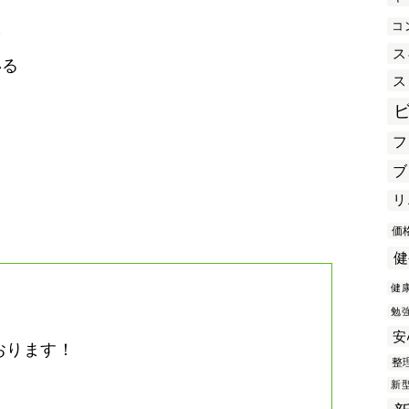
コ
を
ス
いる
ス
フ
き
ブ
リ
価
健
健
勉
安
おります！
整
。
新