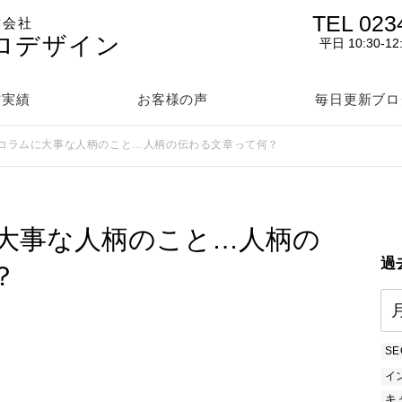
TEL 023
作会社
ロデザイン
平日 10:30-12
作実績
お客様の声
毎日更新ブロ
コラムに大事な人柄のこと…人柄の伝わる文章って何？
大事な人柄のこと…人柄の
過
？
SE
イ
キ