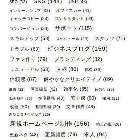
SNS
(144)
USP
(43)
SEO
(32)
オフィスカー
(41)
インターンシップ
(32)
キャッチコピー
(38)
コンサルタント
(39)
サポート
(115)
コンバージョン
(39)
スタッフ
(71)
スキルアップ
(58)
スケジュール
(29)
ビジネスブログ
(159)
トラブル
(63)
ファン作り
(79)
ブランディング
(82)
リニューアル
(63)
人柄
(80)
価格
(30)
信頼感
(87)
健やかなクリエイティブ
(89)
効率化
(65)
写真撮影
(42)
健康
(22)
勉強会
(23)
安心感
(60)
在宅勤務
(43)
採用
(31)
動画制作
(26)
改善
(50)
文章作成
(48)
整理整頓
(30)
新型コロナウイルス
(25)
新規ホームページ制作
(156)
晴天の風
(28)
求人
(94)
更新頻度
(79)
更新ネタ
(48)