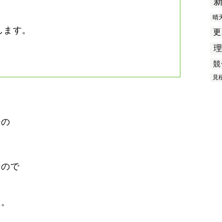
晴
します。
更
競
見
ジの
。
なので
ら
た。