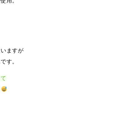
を使用。
はいますが
んです。
って
？