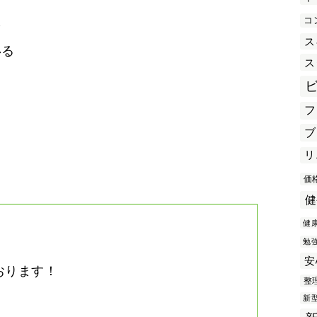
コ
を
ス
いる
ス
フ
き
ブ
リ
価
健
健
勉
安
おります！
整
。
新