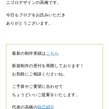
まって
って行くときって8～9割方雨なんです
ニゴロデザインの高橋です。
よね
2026.07.28
今日もブログをお読みいただき
ありがとうございます。
最新の制作実績は
こちら
新規制作の受付を再開しております！
お気軽にご相談くださいね。
ご予算やご要望に合わせて
ちょうどいいご提案をいたします。
代表の高橋の
自己紹介