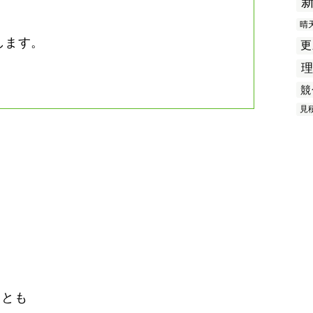
晴
します。
更
競
見
？
ことも