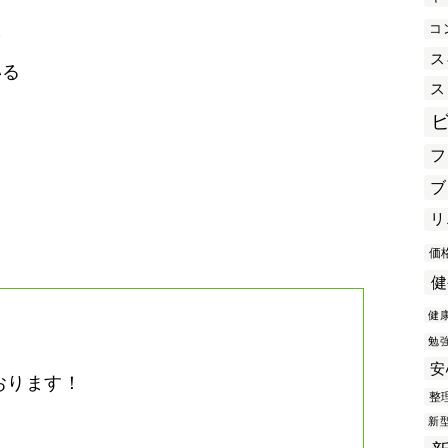
コ
を
ス
いる
ス
フ
き
ブ
リ
価
健
健
勉
安
おります！
整
。
新