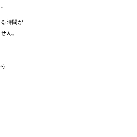
た。
える時間が
ません。
から