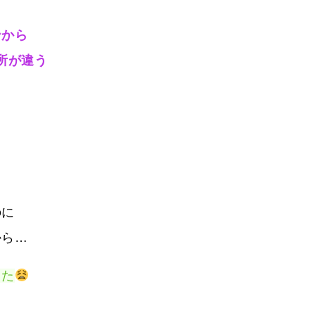
ンから
場所が違う
のに
から…
した