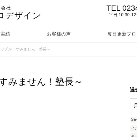
TEL 023
作会社
ロデザイン
平日 10:30-12
作実績
お客様の声
毎日更新ブロ
leマップが！すみません！塾長～
が！すみません！塾長～
過
SE
イ
を
キ