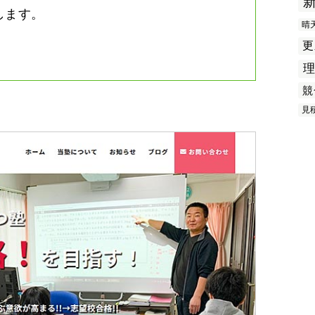
します。
晴
更
競
見