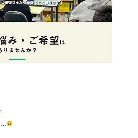
。
が
た…