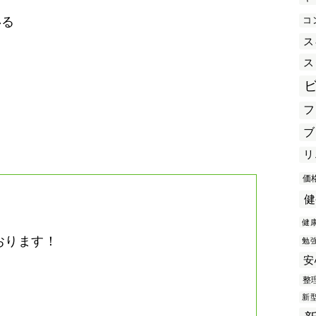
コ
いる
ス
ス
き
フ
ブ
リ
価
健
健
おります！
勉
安
。
整
新