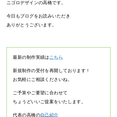
てしまって
って行くときって8～9割方雨なんです
ニゴロデザインの高橋です。
よね
2026.07.28
今日もブログをお読みいただき
ありがとうございます。
最新の制作実績は
こちら
新規制作の受付を再開しております！
お気軽にご相談くださいね。
ご予算やご要望に合わせて
ちょうどいいご提案をいたします。
代表の高橋の
自己紹介