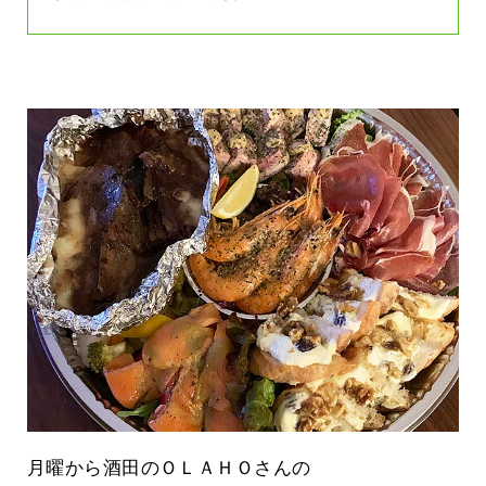
月曜から酒田のＯＬＡＨＯさんの