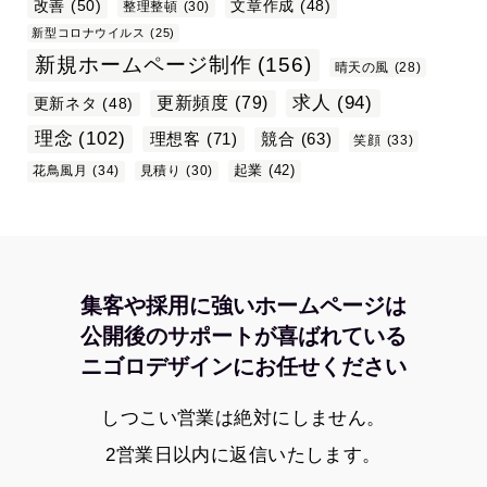
改善
(50)
文章作成
(48)
整理整頓
(30)
新型コロナウイルス
(25)
新規ホームページ制作
(156)
晴天の風
(28)
求人
(94)
更新頻度
(79)
更新ネタ
(48)
理念
(102)
理想客
(71)
競合
(63)
笑顔
(33)
起業
(42)
花鳥風月
(34)
見積り
(30)
集客や採用に強いホームページは
公開後のサポートが喜ばれている
ニゴロデザインにお任せください
しつこい営業は絶対にしません。
2営業日以内に返信いたします。