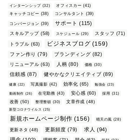
オフィスカー
(41)
インターンシップ
(32)
キャッチコピー
(38)
コンサルタント
(39)
サポート
(115)
コンバージョン
(39)
スタッフ
(71)
スキルアップ
(58)
スケジュール
(29)
ビジネスブログ
(159)
トラブル
(63)
ファン作り
(79)
ブランディング
(82)
リニューアル
(63)
人柄
(80)
価格
(30)
信頼感
(87)
健やかなクリエイティブ
(89)
効率化
(65)
写真撮影
(42)
健康
(22)
勉強会
(23)
安心感
(60)
在宅勤務
(43)
採用
(31)
動画制作
(26)
改善
(50)
文章作成
(48)
整理整頓
(30)
新型コロナウイルス
(25)
新規ホームページ制作
(156)
晴天の風
(28)
求人
(94)
更新頻度
(79)
更新ネタ
(48)
理念
(102)
理想客
(71)
競合
(63)