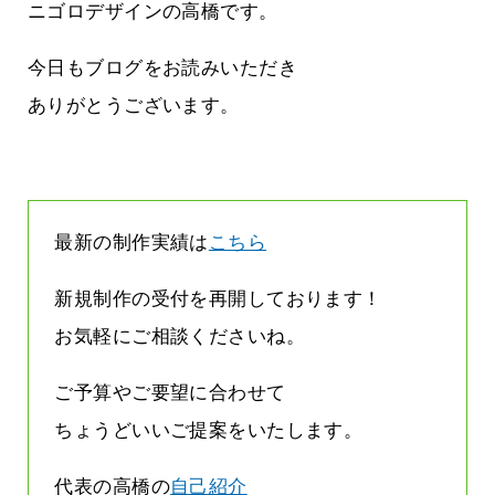
しまって
って行くときって8～9割方雨なんです
ニゴロデザインの高橋です。
よね
2026.07.28
今日もブログをお読みいただき
ありがとうございます。
最新の制作実績は
こちら
新規制作の受付を再開しております！
お気軽にご相談くださいね。
ご予算やご要望に合わせて
ちょうどいいご提案をいたします。
代表の高橋の
自己紹介