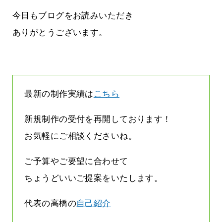
に立ちたい
益が残らない仕事になってしまって
た…
今日もブログをお読みいただき
2026.07.29
ありがとうございます。
最新の制作実績は
こちら
新規制作の受付を再開しております！
お気軽にご相談くださいね。
ご予算やご要望に合わせて
ちょうどいいご提案をいたします。
代表の高橋の
自己紹介