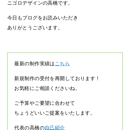
しまって
って行くときって8～9割方雨なんです
ニゴロデザインの高橋です。
よね
2026.07.28
今日もブログをお読みいただき
ありがとうございます。
最新の制作実績は
こちら
新規制作の受付を再開しております！
お気軽にご相談くださいね。
ご予算やご要望に合わせて
ちょうどいいご提案をいたします。
代表の高橋の
自己紹介