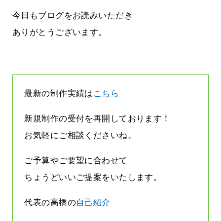
に立ちたい
益が残らない仕事になってしまって
た…
今日もブログをお読みいただき
2026.07.29
ありがとうございます。
最新の制作実績は
こちら
新規制作の受付を再開しております！
お気軽にご相談くださいね。
ご予算やご要望に合わせて
ちょうどいいご提案をいたします。
代表の高橋の
自己紹介