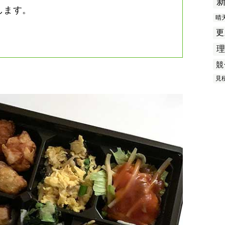
します。
晴
更
競
見