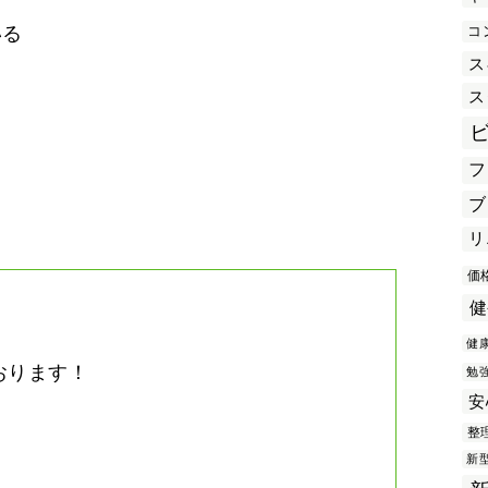
コ
いる
ス
ス
き
フ
ブ
リ
価
健
健
おります！
勉
安
。
整
新