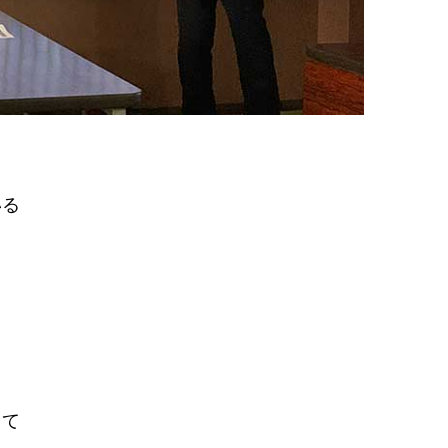
いる
。
して