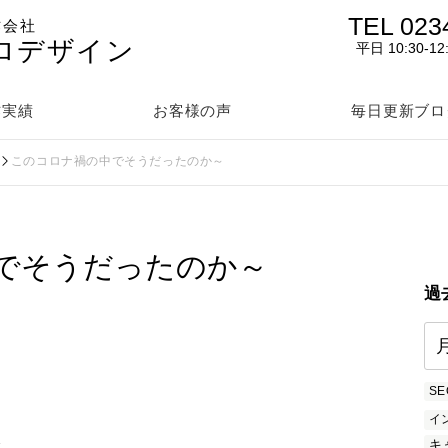
TEL 023
作会社
ロデザイン
平日 10:30-12
作実績
お客様の声
毎日更新ブロ
このコロナ禍の中でそうだったのか～
でそうだったのか～
過
SE
イ
を
キ