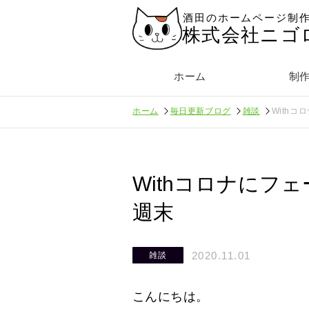
酒田のホームページ制
株式会社ニゴ
ホーム
制
ホーム
毎日更新ブログ
雑談
With
Withコロナにフ
週末
2020.11.01
雑談
こんにちは。