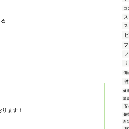
コ
を
ス
いる
ス
フ
き
ブ
リ
価
健
健
勉
安
おります！
整
。
新