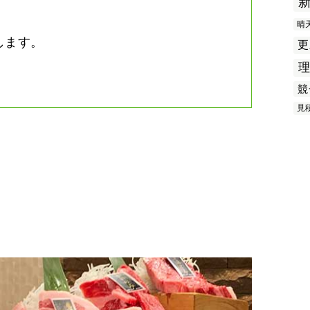
晴
します。
更
競
見