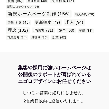
改善
(50)
文章作成
(48)
整理整頓
(30)
新型コロナウイルス
(25)
新規ホームページ制作
(156)
晴天の風
(28)
求人
(94)
更新頻度
(79)
更新ネタ
(48)
理念
(102)
理想客
(71)
競合
(63)
笑顔
(33)
起業
(42)
花鳥風月
(34)
見積り
(30)
集客や採用に強いホームページは
公開後のサポートが喜ばれている
ニゴロデザインにお任せください
しつこい営業は絶対にしません。
2営業日以内に返信いたします。