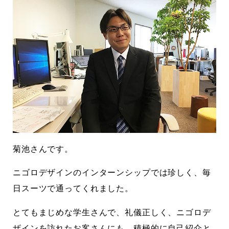
です
気持ちでホームページで役に立ちたい
2026.07.30
菊池さんです。
ニゴロデザインのインターンシップでは珍しく、毎
日スーツで通ってくれました。
とてもまじめな学生さんで、礼儀正しく、ニゴロデ
ザインを訪れたお客さんにも、積極的に自己紹介と