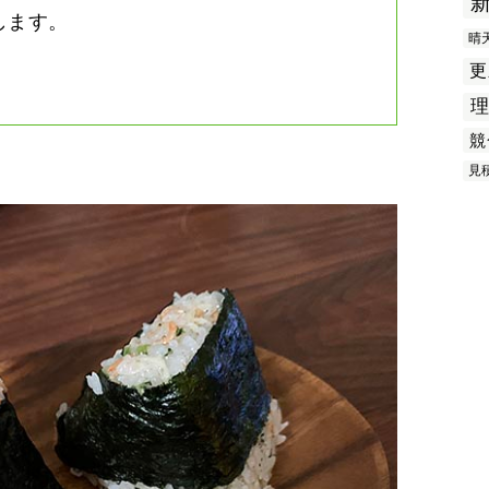
します。
晴
更
競
見