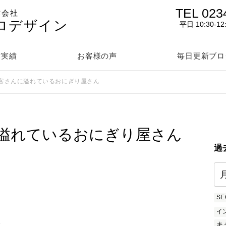
TEL 023
作会社
ロデザイン
平日 10:30-12
作実績
お客様の声
毎日更新ブロ
客さんに溢れているおにぎり屋さん
溢れているおにぎり屋さん
過
SE
イ
を
キ