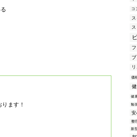
コ
いる
ス
ス
き
フ
ブ
リ
価
健
健
おります！
勉
安
。
整
新