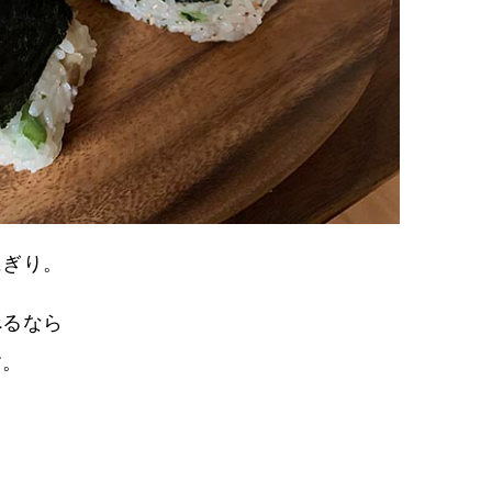
にぎり。
べるなら
す。
。