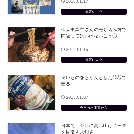
ってしまって
って行くときって8～9割方雨なんです
2018.01.17
よね
2026.07.28
集客のコツ
個人事業主さんの売り込み方で
間違ってはいけないこと①
2018.01.16
集客のコツ
良いものをちゃんとした値段で
売る
2018.01.07
今日の出来事から
日本で二番目に高い山は？一番
を目指す大切さ