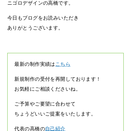
まって
って行くときって8～9割方雨なんです
ニゴロデザインの高橋です。
よね
2026.07.28
今日もブログをお読みいただき
ありがとうございます。
最新の制作実績は
こちら
新規制作の受付を再開しております！
お気軽にご相談くださいね。
ご予算やご要望に合わせて
ちょうどいいご提案をいたします。
代表の高橋の
自己紹介