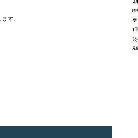
晴
します。
更
競
見