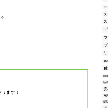
コ
を
ス
いる
ス
フ
き
ブ
リ
価
健
健
勉
安
おります！
整
。
新