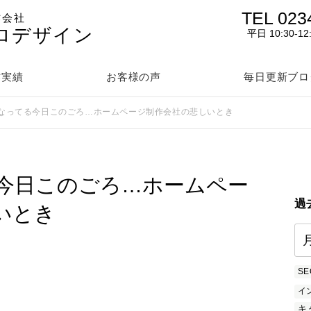
TEL 023
作会社
ロデザイン
平日 10:30-12
作実績
お客様の声
毎日更新ブロ
なってる今日このごろ…ホームページ制作会社の悲しいとき
今日このごろ…ホームペー
過
いとき
SE
イ
キ