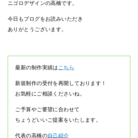
まって
って行くときって8～9割方雨なんです
ニゴロデザインの高橋です。
よね
2026.07.28
今日もブログをお読みいただき
ありがとうございます。
最新の制作実績は
こちら
新規制作の受付を再開しております！
お気軽にご相談くださいね。
ご予算やご要望に合わせて
ちょうどいいご提案をいたします。
代表の高橋の
自己紹介