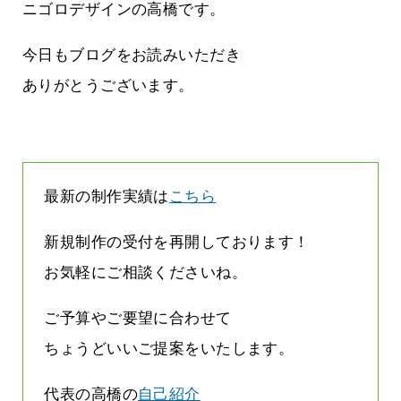
しまって
って行くときって8～9割方雨なんです
ニゴロデザインの高橋です。
よね
2026.07.28
今日もブログをお読みいただき
ありがとうございます。
最新の制作実績は
こちら
新規制作の受付を再開しております！
お気軽にご相談くださいね。
ご予算やご要望に合わせて
ちょうどいいご提案をいたします。
代表の高橋の
自己紹介