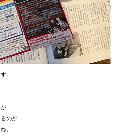
ます。
のが
来るのが
すね。