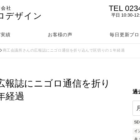
TEL 023
作会社
ロデザイン
平日 10:30-12
作実績
お客様の声
毎日更新ブロ
商工会議所さんの広報誌にニゴロ通信を折り込んで区切りの１年経過
広報誌にニゴロ通信を折り
過
年経過
SE
イ
キ