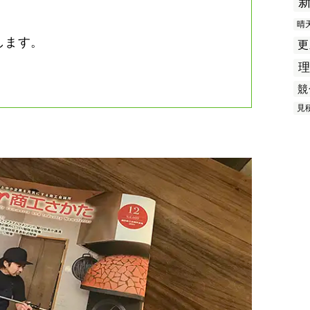
晴
します。
更
競
見