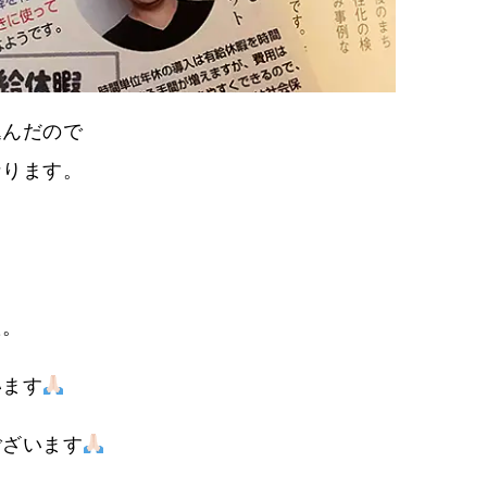
込んだので
なります。
た。
います
ございます