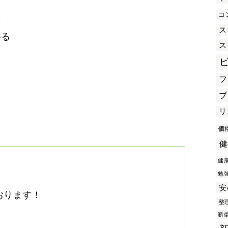
コ
を
ス
いる
ス
フ
き
ブ
リ
価
健
健
勉
安
おります！
整
。
新