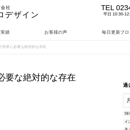
TEL 023
作会社
ロデザイン
平日 10:30-12
作実績
お客様の声
毎日更新ブロ
の世界に必要な絶対的な存在
必要な絶対的な存在
過
SE
イ
を
キ