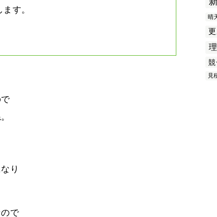
します。
晴
更
競
見
ので
ね。
になり
。
なので