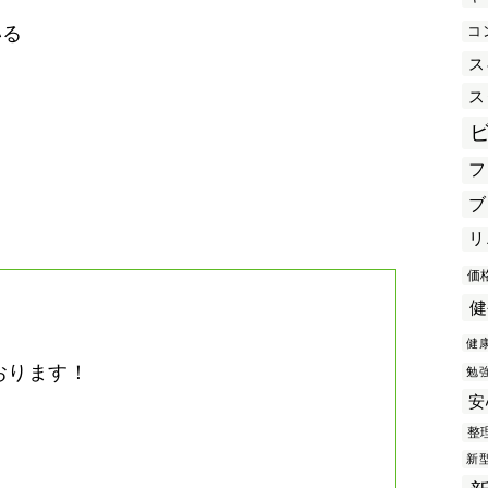
コ
いる
ス
ス
き
フ
ブ
リ
価
健
健
おります！
勉
安
。
整
新