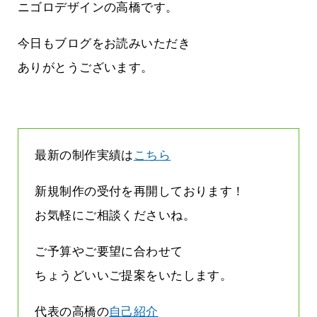
しまって
って行くときって8～9割方雨なんです
ニゴロデザインの高橋です。
よね
2026.07.28
今日もブログをお読みいただき
ありがとうございます。
最新の制作実績は
こちら
新規制作の受付を再開しております！
お気軽にご相談くださいね。
ご予算やご要望に合わせて
ちょうどいいご提案をいたします。
代表の高橋の
自己紹介