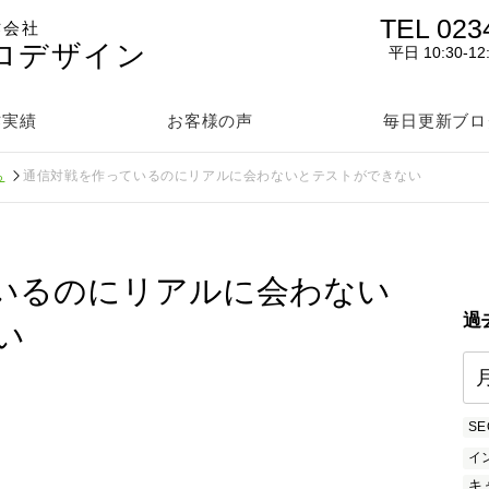
TEL 023
作会社
ロデザイン
平日 10:30-12
作実績
お客様の声
毎日更新ブロ
ら
通信対戦を作っているのにリアルに会わないとテストができない
いるのにリアルに会わない
過
い
SE
イ
キ