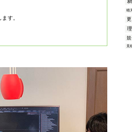
晴
します。
更
競
見