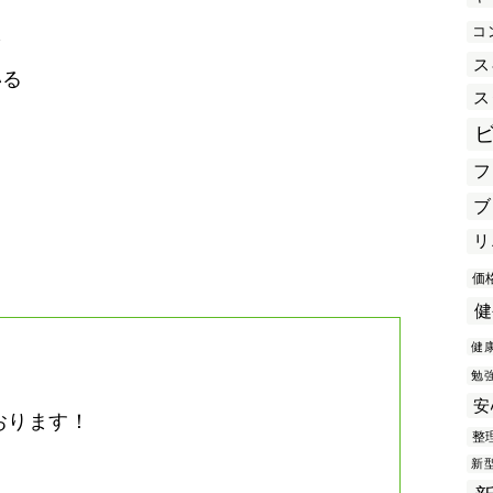
コ
を
ス
いる
ス
フ
き
ブ
リ
価
健
健
勉
安
おります！
整
。
新