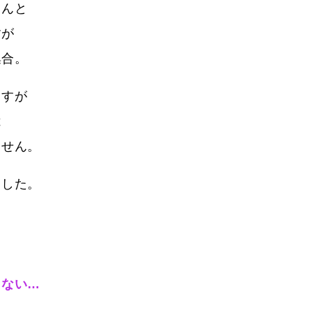
さんと
すが
集合。
ますが
は
ません。
ました。
きない…