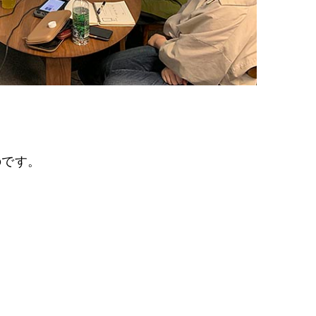
も
と
のです。