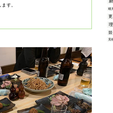
します。
晴
更
競
見