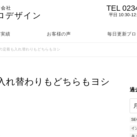
TEL 023
作会社
ロデザイン
平日 10:30-12
作実績
お客様の声
毎日更新ブロ
の定着も入れ替わりもどちらもヨシ
入れ替わりもどちらもヨシ
過
SE
イ
を
キ