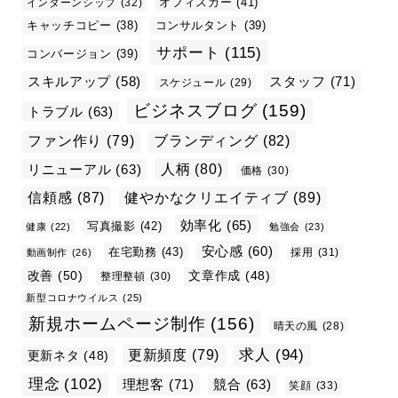
オフィスカー
(41)
インターンシップ
(32)
キャッチコピー
(38)
コンサルタント
(39)
サポート
(115)
コンバージョン
(39)
スタッフ
(71)
スキルアップ
(58)
スケジュール
(29)
ビジネスブログ
(159)
トラブル
(63)
ファン作り
(79)
ブランディング
(82)
リニューアル
(63)
人柄
(80)
価格
(30)
信頼感
(87)
健やかなクリエイティブ
(89)
効率化
(65)
写真撮影
(42)
健康
(22)
勉強会
(23)
安心感
(60)
在宅勤務
(43)
採用
(31)
動画制作
(26)
改善
(50)
文章作成
(48)
整理整頓
(30)
新型コロナウイルス
(25)
新規ホームページ制作
(156)
晴天の風
(28)
求人
(94)
更新頻度
(79)
更新ネタ
(48)
理念
(102)
理想客
(71)
競合
(63)
笑顔
(33)