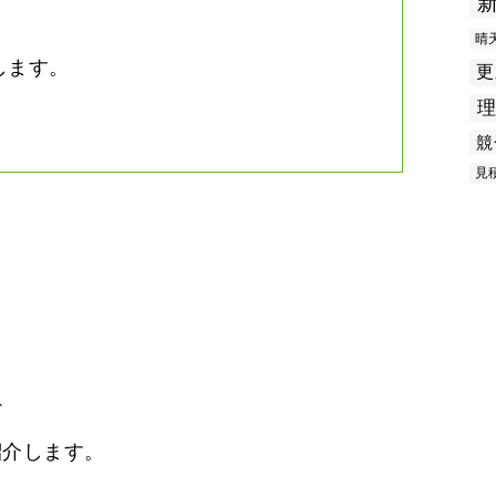
晴
します。
更
競
見
ど
紹介します。