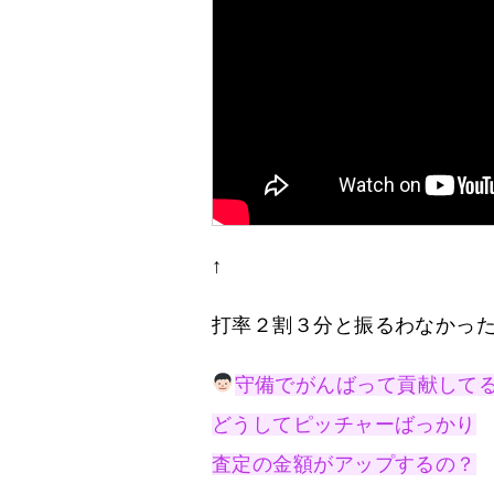
↑
打率２割３分と振るわなかっ
守備でがんばって貢献して
どうしてピッチャーばっかり
査定の金額がアップするの？