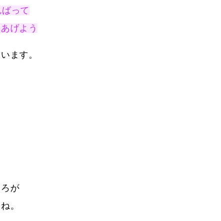
んばって
てあげよう
ています。
ころが
よね。