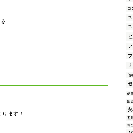
コ
を
ス
いる
ス
フ
き
ブ
リ
価
健
健
勉
安
おります！
整
。
新