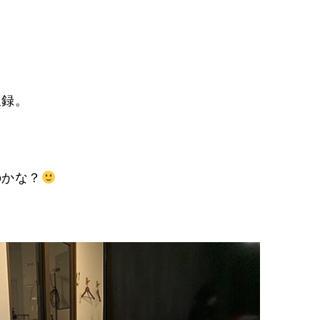
収録。
のかな？