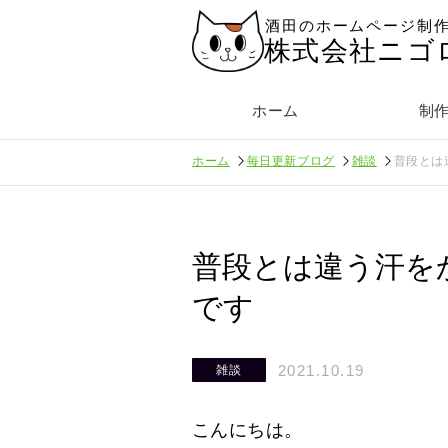
酒田のホームページ制
株式会社ニゴ
ホーム
制
ホーム
毎日更新ブログ
雑談
普段とは
普段とは違う汗を
です
2021.10.19
雑談
こんにちは。