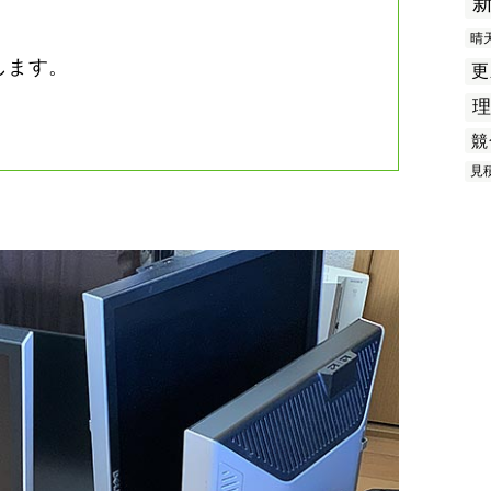
晴
します。
更
競
見