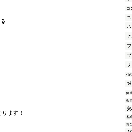
コ
を
ス
いる
ス
フ
き
ブ
リ
価
健
健
勉
安
おります！
整
。
新