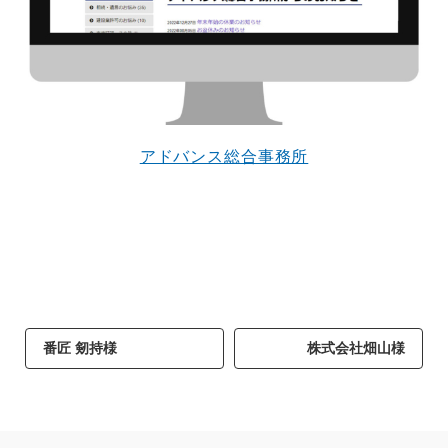
で役に立ちたい
益が残らない仕事になってしまって
た…
2026.07.29
アドバンス総合事務所
番匠 剱持様
株式会社畑山様