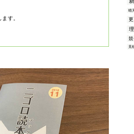
晴
します。
更
競
見