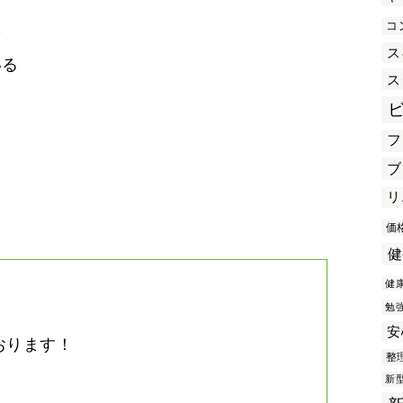
コ
を
ス
いる
ス
フ
き
ブ
リ
価
健
健
勉
安
おります！
整
。
新