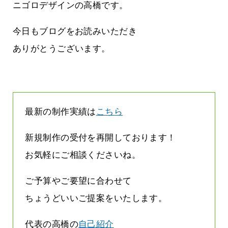
って
って行くときって8～9割方雨なんです
ニゴロデザインの高橋です。
よね
2026.07.28
今日もブログをお読みいただき
ありがとうございます。
最新の制作実績は
こちら
新規制作の受付を再開しております！
お気軽にご相談くださいね。
ご予算やご要望に合わせて
ちょうどいいご提案をいたします。
代表の高橋の
自己紹介