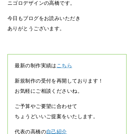
まって
って行くときって8～9割方雨なんです
ニゴロデザインの高橋です。
よね
2026.07.28
今日もブログをお読みいただき
ありがとうございます。
最新の制作実績は
こちら
新規制作の受付を再開しております！
お気軽にご相談くださいね。
ご予算やご要望に合わせて
ちょうどいいご提案をいたします。
代表の高橋の
自己紹介