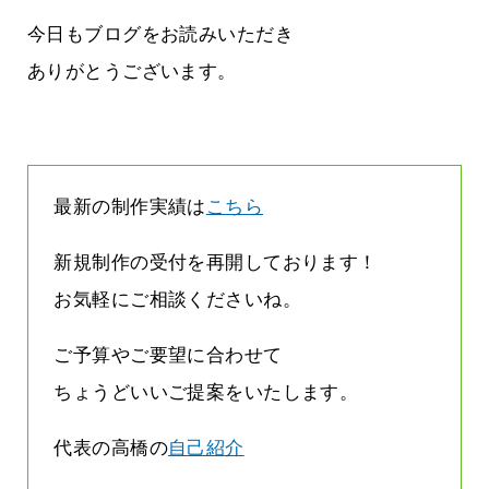
に立ちたい
益が残らない仕事になってしまって
た…
今日もブログをお読みいただき
2026.07.29
ありがとうございます。
最新の制作実績は
こちら
新規制作の受付を再開しております！
お気軽にご相談くださいね。
ご予算やご要望に合わせて
ちょうどいいご提案をいたします。
代表の高橋の
自己紹介